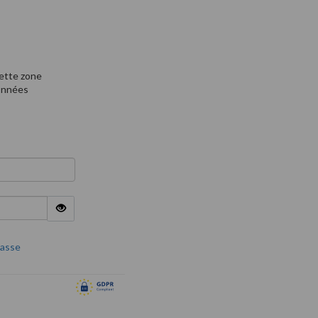
cette zone
données
passe